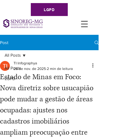
LGPD
Post
All Posts
TI Infographya
All Posts
26 de nov. de 2025
2 min de leitura
Estado de Minas em Foco:
LGPD
Nova diretriz sobre usucapião
pode mudar a gestão de áreas
ocupadas: ajustes nos
cadastros imobiliários
ampliam preocupação entre