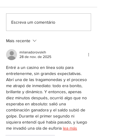
participação do Dr. Ivan
reformulada para o
Jacopetti (Entrevistado),
experiência mais ág
Oficial do 4º Registro de
intuitiva. A Confe
Escreva um comentário
Imóveis de São Paulo, do Dr.
Nacional de Notári
Marcelo da Silva Borges
Registradores (CNR
Brandão (Entrevistador),
reformulou a plata
Mais recente
Notário e Registrador
solicitação da Carte
milanadorovskih
28 de nov. de 2025
Entré a un casino en línea solo para 
entretenerme, sin grandes expectativas. 
Abrí una de las tragamonedas y el proceso 
me atrapó de inmediato: todo era bonito, 
brillante y dinámico. Y entonces, apenas 
diez minutos después, ocurrió algo que no 
esperaba en absoluto: salió una 
combinación ganadora y el saldo subió de 
golpe. Durante el primer segundo ni 
siquiera entendí qué había pasado, y luego 
me invadió una ola de euforia 
lea más