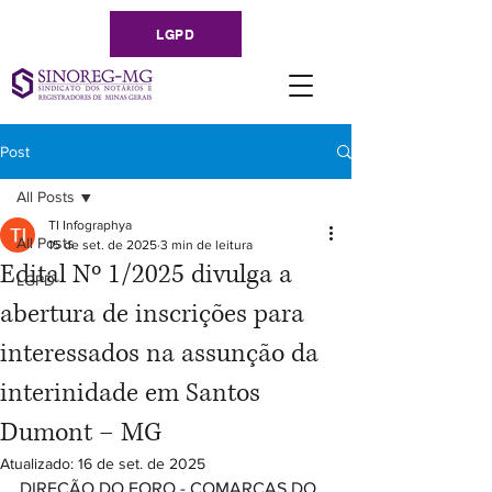
LGPD
Post
All Posts
TI Infographya
All Posts
15 de set. de 2025
3 min de leitura
Edital Nº 1/2025 divulga a
LGPD
abertura de inscrições para
interessados na assunção da
interinidade em Santos
Dumont – MG
Atualizado:
16 de set. de 2025
DIREÇÃO DO FORO - COMARCAS DO 