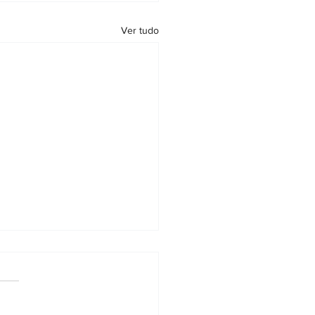
Ver tudo
ira Nacional de Notários e
tradores: documento pode
olicitado online
forma de solicitação foi
mulada para oferecer