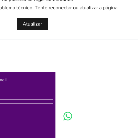
(Entrevistado), Oficial do 4º
exper
lema técnico. Tente reconectar ou atualizar a página.
Registro de Imóveis de São Paulo,
Confe
do Dr. Marcelo da Silva Borges
Notár
Atualizar
Brandão (Entrevistador), Notário e
refor
Registrador
solic
Av. Brasil, 1479 - sala 701 - Bairro Fun
Horizonte/MG - 30140-005
Email :
contato@sinoregmg.org.br
Tel: (31) 3284-7500 / (31) 3567-1552
(31) 3567-1552