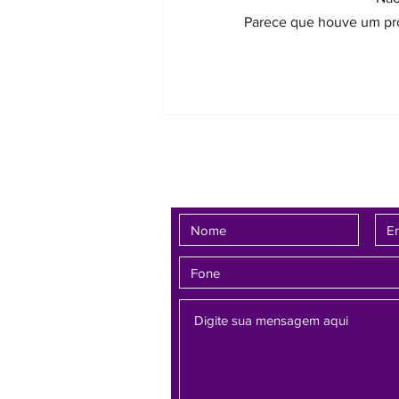
avosidade socioafetiva entre um
Parece que houve um prob
homem e a neta, em decisão que
assegurou a inclusão do nome do
avô no registro de nascimento da
criança e con
Fale conosco