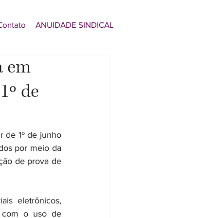
Contato
ANUIDADE SINDICAL
da em
 1º de
r de 1º de junho 
ados por meio da 
ção de prova de 
s eletrônicos, 
s com o uso de 