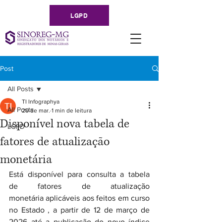
LGPD
Post
All Posts
TI Infographya
All Posts
20 de mar.
1 min de leitura
Disponível nova tabela de
LGPD
fatores de atualização
monetária
Está disponível para consulta a tabela 
de fatores de atualização 
monetária aplicáveis aos feitos em curso 
no Estado , a partir de 12 de março de 
2026 até a publicação do novo índice 