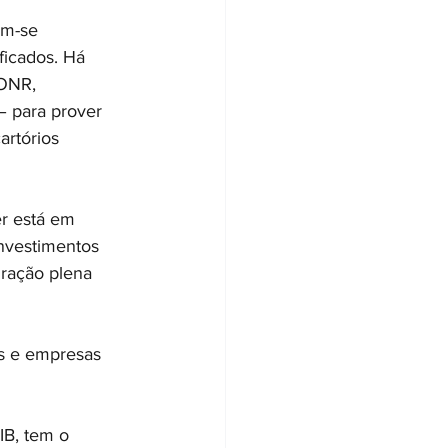
am-se 
ficados. Há 
 ONR, 
– para prover 
artórios 
er está em 
investimentos 
gração plena 
os e empresas 
IB, tem o 