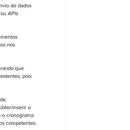
envio de dados 
 ou APIs 
cumentos 
os nos 
urando que 
istentes, pois 
de 
ter/inserir o 
o o cronograma 
ãos competentes.