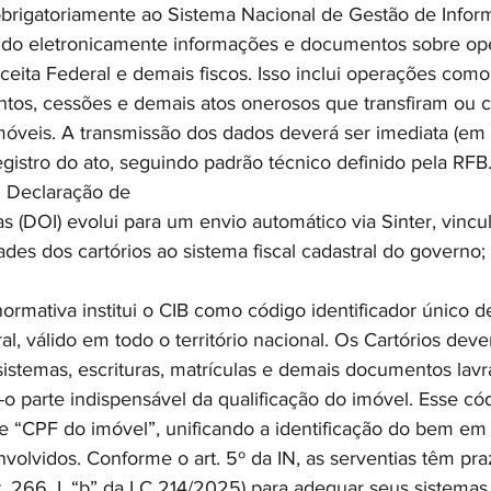
obrigatoriamente ao Sistema Nacional de Gestão de Infor
itindo eletronicamente informações e documentos sobre op
eceita Federal e demais fiscos. Isso inclui operações como
tos, cessões e demais atos onerosos que transfiram ou c
imóveis. A transmissão dos dados deverá ser imediata (em 
egistro do ato, seguindo padrão técnico definido pela RFB
al Declaração de
s (DOI) evolui para um envio automático via Sinter, vincu
ades dos cartórios ao sistema fiscal cadastral do governo;
ormativa institui o CIB como código identificador único 
l, válido em todo o território nacional. Os Cartórios dever
istemas, escrituras, matrículas e demais documentos lavr
-o parte indispensável da qualificação do imóvel. Esse có
“CPF do imóvel”, unificando a identificação do bem em 
nvolvidos. Conforme o art. 5º da IN, as serventias têm pr
t. 266, I, “b” da LC 214/2025) para adequar seus sistemas