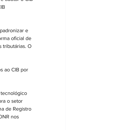
IB 
padronizar e 
orma oficial de 
tributárias. O 
s ao CIB por 
tecnológico 
ra o setor 
a de Registro 
 ONR nos 