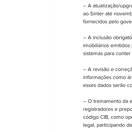
– A atualização/upgra
ao Sinter até novemb
fornecidos pelo gove
– A inclusão obrigató
imobiliários emitido
sistemas para conter
– A revisão e correç
informações como área
esses dados serão co
– O treinamento da 
registradores e prep
código CIB, como ope
legal, participando 