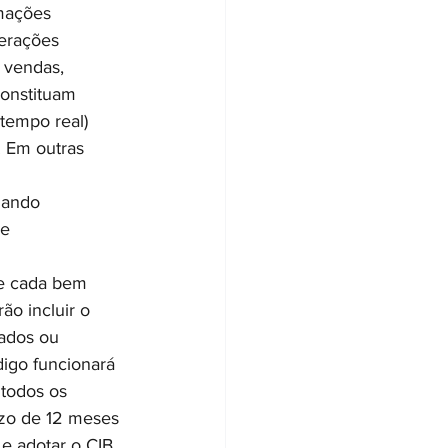
mações 
erações 
 vendas, 
onstituam 
tempo real) 
. Em outras 
lando 
 e
de cada bem 
ão incluir o 
ados ou 
digo funcionará 
todos os 
azo de 12 meses 
 e adotar o CIB 