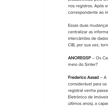
nos registros. Após e
correspondente ao i
Essas duas mudanças 
centralizar as informa
intercâmbio de dados 
CIB, por sua vez, tor
ANOREGSP 
– Os Car
meio do Sinter?
Frederico Assad 
– A 
considerável para os
registral venha pass
Eletrônico de Imóvei
últimos anos), a cap