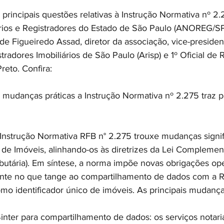
principais questões relativas à Instrução Normativa nº 2
ios e Registradores do Estado de São Paulo (ANOREG/SP)
de Figueiredo Assad, diretor da associação, vice-presiden
radores Imobiliários de São Paulo (Arisp) e 1º Oficial de 
reto. Confira:
 mudanças práticas a Instrução Normativa nº 2.275 traz pa
 Instrução Normativa RFB n° 2.275 trouxe mudanças signifi
o de Imóveis, alinhando-os às diretrizes da Lei Compleme
ibutária). Em síntese, a norma impõe novas obrigações ope
ente no que tange ao compartilhamento de dados com a R
mo identificador único de imóveis. As principais mudanças
nter para compartilhamento de dados: os serviços notaria