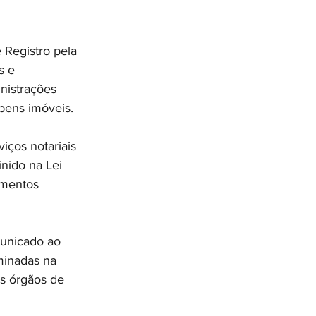
 Registro pela 
s e 
nistrações 
 bens imóveis.
iços notariais 
nido na Lei 
umentos 
unicado ao 
minadas na 
os órgãos de 