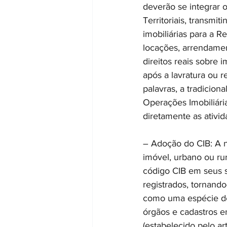
deverão se integrar 
Territoriais, transm
imobiliárias para a R
locações, arrendamen
direitos reais sobre 
após a lavratura ou r
palavras, a tradicion
Operações Imobiliária
diretamente as ativid
– Adoção do CIB: A n
imóvel, urbano ou rura
código CIB em seus s
registrados, tornando
como uma espécie de 
órgãos e cadastros e
(estabelecido pelo ar