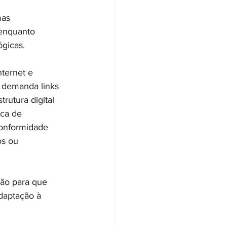
mas 
 enquanto 
ógicas.
ternet e 
 demanda links 
rutura digital 
ca de 
conformidade 
os ou 
ção para que 
daptação à 