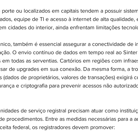
 porte ou localizados em capitais tendem a possuir siste
ados, equipe de TI e acesso à internet de alta qualidade,
m cidades do interior, ainda enfrentam limitações tecnol
cnico, também é essencial assegurar a conectividade de in
ção. O envio contínuo de dados em tempo real ao Sinter
s em todas as serventias. Cartórios em regiões com infraest
isar de upgrades em sua conexão. Da mesma forma, a tro
 (dados de proprietários, valores de transações) exigirá 
ança e criptografia para prevenir acessos não autorizad
.
nidades de serviço registral precisam atuar como institui
 de procedimentos. Entre as medidas necessárias para a a
ceita federal, os registradores devem promover: