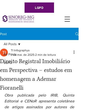
LGPD
Post
All Posts
TI Infographya
All Posts
7 de mai. de 2025
2 min de leitura
Direito Registral Imobiliário
LGPD
em Perspectiva – estudos em
homenagem a Ademar
Fioranelli
Obra publicada pelo IRIB, Quinta 
Editorial e CENoR apresenta coletânea 
de artigos assinados por autores de 