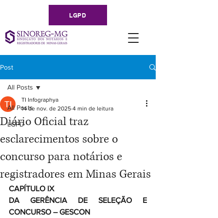
LGPD
Post
All Posts
TI Infographya
All Posts
14 de nov. de 2025
4 min de leitura
Diário Oficial traz
LGPD
esclarecimentos sobre o
concurso para notários e
registradores em Minas Gerais
CAPÍTULO IX
DA GERÊNCIA DE SELEÇÃO E 
CONCURSO – GESCON