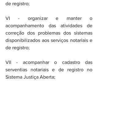
de registro; 
VI - organizar e manter o 
acompanhamento das atividades de 
correção dos problemas dos sistemas 
disponibilizados aos serviços notariais e 
de registro; 
VII - acompanhar o cadastro das 
serventias notariais e de registro no 
Sistema Justiça Aberta; 
VIII - propor medidas para a adequação 
dos sistemas de informatizados dos 
serviços notariais e de registro aos 
requisitos legais e às necessidades do 
TJMG, elaborando pareceres e 
auxiliando as áreas competentes a 
minutar os atos normativos relativos à 