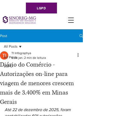
LGPD
Post
All Posts
TI Infographya
All Posts
5 de jan.
2 min de leitura
Diário do Comércio -
LGPD
Autorizações on-line para
viagem de menores crescem
mais de 3.400% em Minas
Gerais
Até 22 de dezembro de 2025, foram 
contabilizadas 601 autorizações 