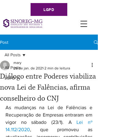
LGPD
Post
All Posts
mary
All Posts
26 de jan. de 2021
2 min de leitura
Diálogo entre Poderes viabiliza
LGPD
nova Lei de Falências, afirma
conselheiro do CNJ
As mudanças na Lei de Falências e 
Recuperação de Empresas entraram em 
vigor no sábado (23/1). A 
Lei nº 
14.112/2020
, que promoveu as 
atualizações, incorporou contribuições 