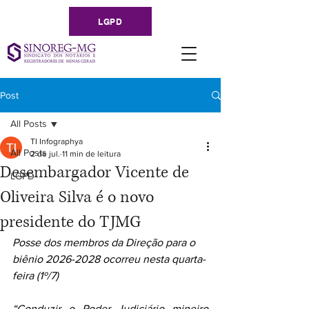
LGPD
Post
All Posts
TI Infographya
All Posts
2 de jul.
11 min de leitura
Desembargador Vicente de
LGPD
Oliveira Silva é o novo
presidente do TJMG
Posse dos membros da Direção para o 
biênio 2026-2028 ocorreu nesta quarta-
feira (1º/7)
“Conduzir o Poder Judiciário mineiro 