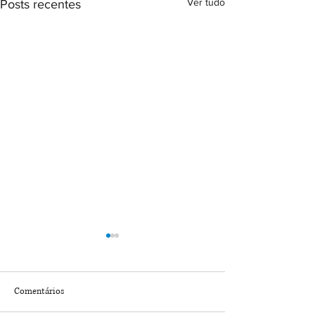
Ver tudo
Posts recentes
Carteira de identidade da
IBAMA cria Sistem
CNR: quando a fé pública
para consulta de i
ganha rosto e documento
de integridade e
Plataforma de solicitação
Plataforma reunirá
conformidade ambi
Comentários
passa por reformulação para
informações do CA
imóveis rurais