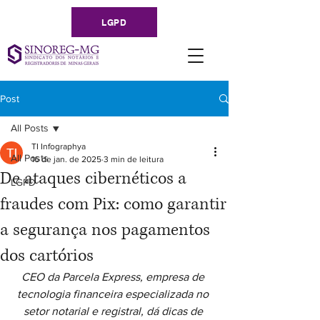
LGPD
Post
All Posts
TI Infographya
All Posts
16 de jan. de 2025
3 min de leitura
De ataques cibernéticos a
LGPD
fraudes com Pix: como garantir
a segurança nos pagamentos
dos cartórios
CEO da Parcela Express, empresa de 
tecnologia financeira especializada no 
setor notarial e registral, dá dicas de 