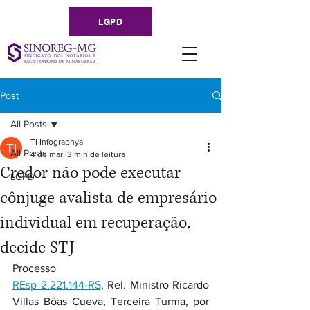
LGPD
Post
All Posts
TI Infographya
All Posts
4 de mar.
3 min de leitura
Credor não pode executar
LGPD
cônjuge avalista de empresário
individual em recuperação,
decide STJ
Processo
REsp 2.221.144-RS
, Rel. Ministro Ricardo 
Villas Bôas Cueva, Terceira Turma, por 