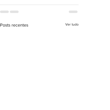
Ver tudo
Posts recentes
Assista o webinar da ENNOR:
Carteira Nacional 