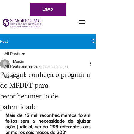
LGPD
Post
All Posts
Marcia
All Posts
6 de ago. de 2021
2 min de leitura
Pai legal: conheça o programa
LGPD
do MPDFT para
reconhecimento de
paternidade
Mais de 15 mil reconhecimentos foram 
feitos sem a necessidade de ajuizar 
ação judicial, sendo 298 referentes aos 
primeiros seis meses de 2021