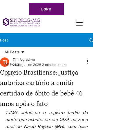
LGPD
Post
All Posts
TI Infographya
All Posts
23 de jul. de 2025
2 min de leitura
Correio Brasiliense: Justiça
LGPD
autoriza cartório a emitir
certidão de óbito de bebê 46
anos após o fato
TJMG autorizou o registro tardio da 
morte que aconteceu em 1979, na zona 
rural de Nacip Raydan (MG), com base 