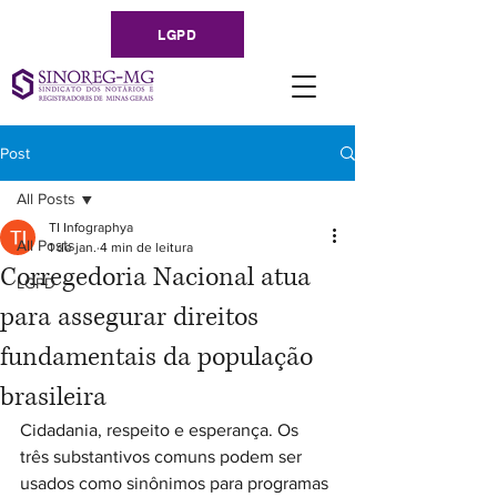
LGPD
Post
All Posts
TI Infographya
All Posts
1 de jan.
4 min de leitura
Corregedoria Nacional atua
LGPD
para assegurar direitos
fundamentais da população
brasileira
Cidadania, respeito e esperança. Os 
três substantivos comuns podem ser 
usados como sinônimos para programas 