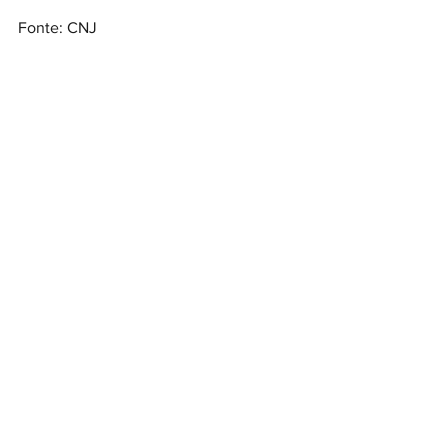
Fonte: CNJ
Ver tudo
Posts recentes