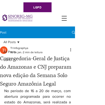
LGPD
Post
All Posts
TI Infographya
All Posts
16 de jan.
2 min de leitura
Corregedoria-Geral de Justiça
LGPD
do Amazonas e CNJ preparam
nova edição da Semana Solo
Seguro Amazônia Legal
No período de 16 a 20 de março, com 
abertura programada para ocorrer no 
estado do Amazonas, será realizada a 