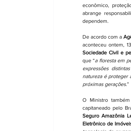
econômico, proteção
abrange responsabi
dependem.
De acordo com a 
Agê
aconteceu ontem, 13/
Sociedade Civil e p
que “
a floresta em p
expressões distinta
natureza é proteger a
próximas gerações.
”
O Ministro também
capitaneado pelo Bra
Seguro Amazônia L
Eletrônico de Imóvei