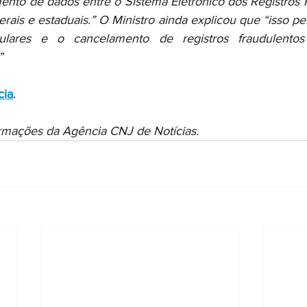
ento de dados entre o Sistema Eletrônico dos Registros Pú
rais e estaduais.” O Ministro ainda explicou que “isso pe
gulares e o cancelamento de registros fraudulento
”
cia
.
ormações da Agência CNJ de Notícias.