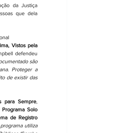
ção da Justiça 
ssoas que dela 
onal 
ima, Vistos pela 
pbell defendeu 
 documentado são 
na. Proteger a 
o de existir das 
is para Sempre
, 
 
Programa Solo 
ma de Registro 
 programa utiliza 