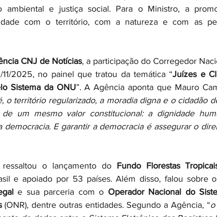
 ambiental e justiça social. Para o Ministro, a promo
lidade com o território, com a natureza e com as pe
ncia CNJ de Notícias
, a participação do Corregedor Naci
11/2025, no painel que tratou da temática “
Juízes e Cl
elo Sistema da ONU
”. A Agência aponta que Mauro Cam
é, o território regularizado, a moradia digna e o cidadão
s de um mesmo valor constitucional: a dignidade huma
 democracia. E garantir a democracia é assegurar o direit
 ressaltou o lançamento do 
Fundo Florestas Tropica
sil e apoiado por 53 países. Além disso, falou sobre o
egal
 e sua parceria com o 
Operador Nacional do Siste
s
 (ONR), dentre outras entidades. Segundo a Agência, “
o