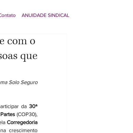
Contato
ANUIDADE SINDICAL
de com o
ssoas que
ama Solo Seguro 
articipar da 
30ª 
Partes
 (COP30), 
ela 
Corregedoria 
a crescimento 