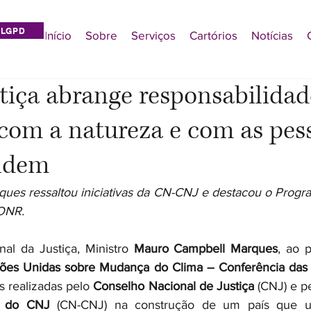
LGPD
Início
Sobre
Serviços
Cartórios
Notícias
tiça abrange responsabilida
, com a natureza e com as pe
ndem
ues ressaltou iniciativas da CN-CNJ e destacou o Progr
 ONR.
al da Justiça, Ministro 
Mauro Campbell Marques
, ao p
ões Unidas sobre Mudança do Clima – Conferência das 
s realizadas pelo 
Conselho Nacional de Justiça
 (CNJ) e p
a do CNJ
 (CN-CNJ) na construção de um país que un