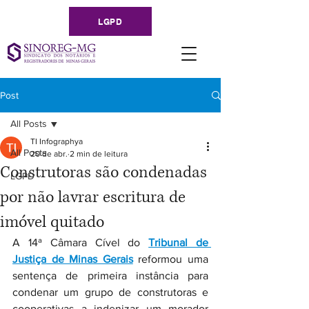
LGPD
Post
All Posts
TI Infographya
All Posts
20 de abr.
2 min de leitura
Construtoras são condenadas
LGPD
por não lavrar escritura de
imóvel quitado
A 14ª Câmara Cível do 
Tribunal de 
Justiça de Minas Gerais
 reformou uma 
sentença de primeira instância para 
condenar um grupo de construtoras e 
cooperativas a indenizar um morador 