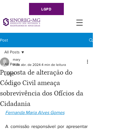
LGPD
Post
All Posts
mary
All Posts
11 de abr. de 2024
4 min de leitura
Proposta de alteração do
LGPD
Código Civil ameaça
sobrevivência dos Ofícios da
Cidadania
Fernanda Maria Alves Gomes
A comissão responsável por apresentar 