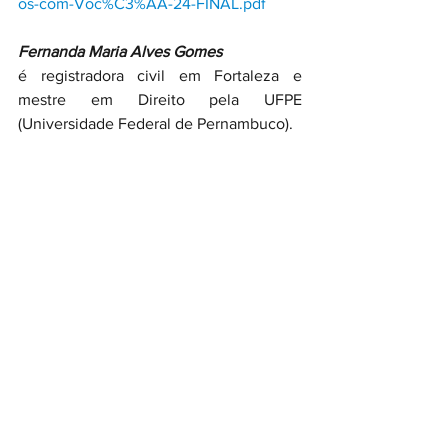
os-com-Voc%C3%AA-24-FINAL.pdf
Fernanda Maria Alves Gomes
é registradora civil em Fortaleza e 
mestre em Direito pela UFPE 
(Universidade Federal de Pernambuco).
Fonte - 
Conjur
Ver tudo
Posts recentes