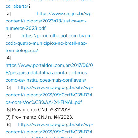
ca_aberta/
?
[2] 
https://www.cnj.jus.br/wp-
content/uploads/2023/08/justica-em-
numeros-2023.pdf
[3] 
https://piaui.folha.uol.com.br/um-
cada-quatro-municipios-no-brasil-nao-
tem-delegacia/
[4] 
https://www.portaldori.com.br/2017/06/0
6/pesquisa-datafolha-aponta-cartorios-
como-as-instituicoes-mais-confiaveis/
[5] 
https://www.anoreg.org.br/site/wp-
content/uploads/2021/09/Cart%C3%B3ri
os-com-Voc%C3%AA-24-FINAL.pdf
[6] Provimento CNJ nº 81/2018.
[7] Provimento CNJ n. 141/2023.
[8] 
https://www.anoreg.org.br/site/wp-
content/uploads/2021/09/Cart%C3%B3ri