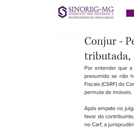
Conjur - P
tributada,
Por entender que a 
presumido se não ho
Fiscais (CSRF) do Con
permuta de imóveis.
Após empate no julga
favor do contribuinte
no Carf, a jurisprud