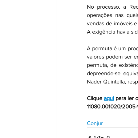
No processo, a Rece
operações nas quais
vendas de imóveis e 
A exigência havia sid
A permuta é um proc
valores podem ser eq
permuta, de existên
depreende-se equiva
Nader Quintella, res
Clique 
aqui
 para ler 
11080.001020/2005-
Conjur