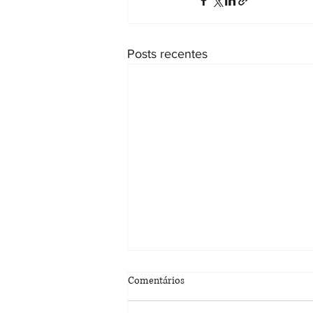
Posts recentes
Sobrinha tem reconhecida a
Comentários
paternidade socioafetiva de tio
falecido