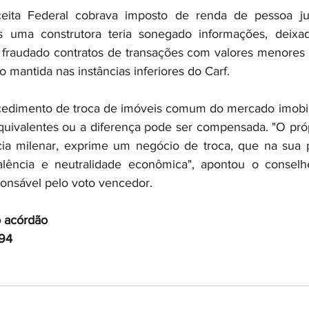
ita Federal cobrava imposto de renda de pessoa jurí
 uma construtora teria sonegado informações, deixado
fraudado contratos de transações com valores menores d
o mantida nas instâncias inferiores do Carf.
edimento de troca de imóveis comum do mercado imobiliá
uivalentes ou a diferença pode ser compensada. "O próp
cia milenar, exprime um negócio de troca, que na sua p
lência e neutralidade econômica", apontou o conselhe
ponsável pelo voto vencedor.
o acórdão
94