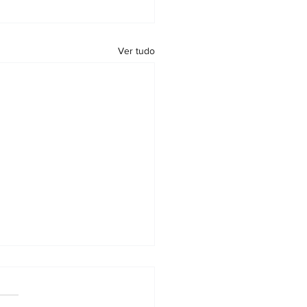
Ver tudo
 cria Sistema Prisma para
lta de indicadores de
ridade e conformidade