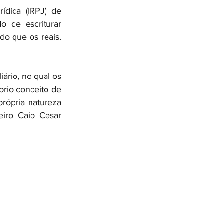
dica (IRPJ) de 
 de escriturar 
o que os reais. 
rio, no qual os 
rio conceito de 
rópria natureza 
iro Caio Cesar 