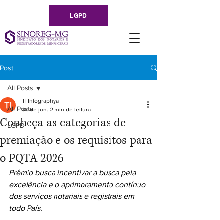
LGPD
Post
All Posts
TI Infographya
All Posts
30 de jun.
2 min de leitura
Conheça as categorias de
LGPD
premiação e os requisitos para
o PQTA 2026
Prêmio busca incentivar a busca pela 
excelência e o aprimoramento contínuo 
dos serviços notariais e registrais em 
todo País.