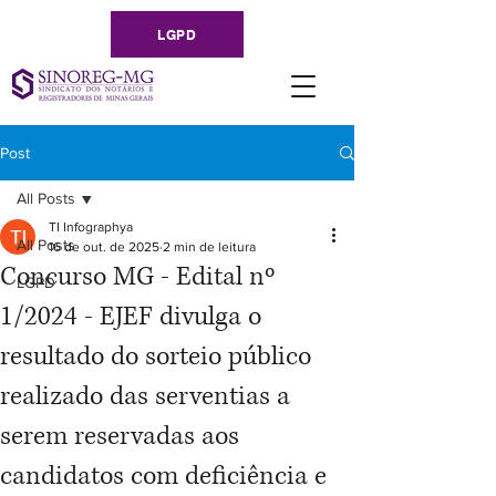
LGPD
Post
All Posts
TI Infographya
All Posts
16 de out. de 2025
2 min de leitura
Concurso MG - Edital nº
LGPD
1/2024 - EJEF divulga o
resultado do sorteio público
realizado das serventias a
serem reservadas aos
candidatos com deficiência e