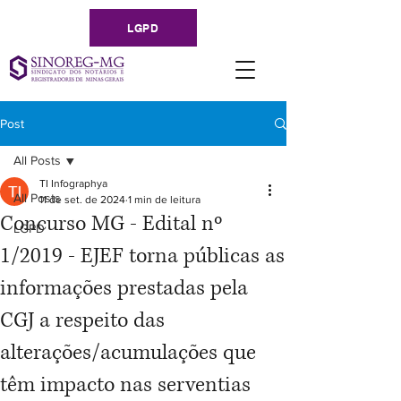
LGPD
Post
All Posts
TI Infographya
All Posts
11 de set. de 2024
1 min de leitura
Concurso MG - Edital nº
LGPD
1/2019 - EJEF torna públicas as
informações prestadas pela
CGJ a respeito das
alterações/acumulações que
têm impacto nas serventias