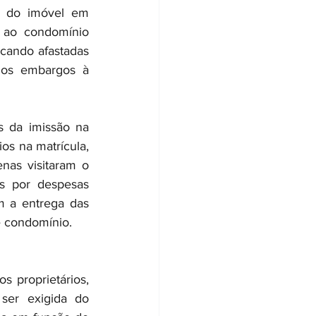
s do imóvel em 
 ao condomínio 
cando afastadas 
nos embargos à 
 da imissão na 
s na matrícula, 
as visitaram o 
s por despesas 
 a entrega das 
e condomínio.
 proprietários, 
er exigida do 