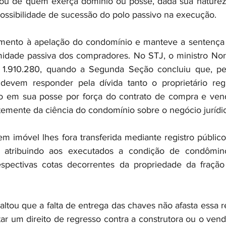
al ou de quem exerça domínio ou posse, dada sua nature
ossibilidade de sucessão do polo passivo na execução.
ento à apelação do condomínio e manteve a sentença q
imidade passiva dos compradores. No STJ, o ministro No
1.910.280, quando a Segunda Seção concluiu que, pel
 devem responder pela dívida tanto o proprietário regi
do em sua posse por força do contrato de compra e vend
temente da ciência do condomínio sobre o negócio jurídi
m imóvel lhes fora transferida mediante registro públic
, atribuindo aos executados a condição de condômino
espectivas cotas decorrentes da propriedade da fração 
altou que a falta de entrega das chaves não afasta essa r
 um direito de regresso contra a construtora ou o vend