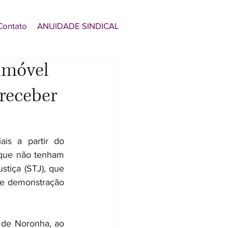
Contato
ANUIDADE SINDICAL
imóvel
receber
s a partir do 
que não tenham 
tiça (STJ), que 
de demonstração 
 de Noronha, ao 