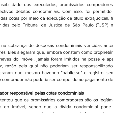
nsabilidade dos executados, promissários compradore
ectivos débitos condominiais. Com isso, foi permitido
as cotas por meio da execução de título extrajudicial, fi
hidas pelo Tribunal de Justiça de São Paulo (TJSP) 
na cobrança de despesas condominiais vencidas antes
s. Eles alegaram que, embora constem como proprietário
aves do imóvel, jamais foram imitidos na posse e apen
, razão pela qual não poderiam ser responsabilizado
eraram que, mesmo havendo "habite-se" e registro, sem
io comprador não poderia ser compelido ao pagamento d
ador responsável pelas cotas condominiais
entou que os promissários compradores são os legítimos
a do imóvel, sendo que a dívida condominial pode s