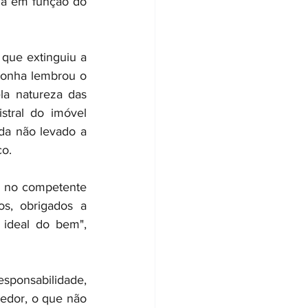
za em função do 
ue extinguiu a 
ronha lembrou o 
a natureza das 
stral do imóvel 
a não levado a 
co.
o no competente 
s, obrigados a 
ideal do bem", 
esponsabilidade, 
edor, o que não 