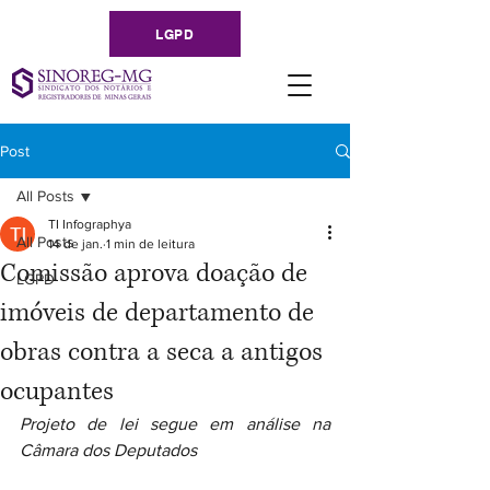
LGPD
Post
All Posts
TI Infographya
All Posts
14 de jan.
1 min de leitura
Comissão aprova doação de
LGPD
imóveis de departamento de
obras contra a seca a antigos
ocupantes
Projeto de lei segue em análise na 
Câmara dos Deputados