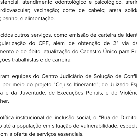
istencial; atendimento odontológico e psicológico; aferi
rdiovascular; vacinação; corte de cabelo; arara solidá
; banho; e alimentação.
dos outros serviços, como emissão de carteira de identi
regularização do CPF, além de obtenção de 2ª via da
ento e de óbito, atualização do Cadastro Único para Pr
ções trabalhistas e de carreira.
aram equipes do Centro Judiciário de Solução de Confli
 por meio do projeto “Cejusc Itinerante”; do Juizado Esp
ia e da Juventude, de Execuções Penais, e de Violênc
her. 
tica institucional de inclusão social, o “Rua de Direitos
io até a população em situação de vulnerabilidade, espec
om a oferta de serviços essenciais.