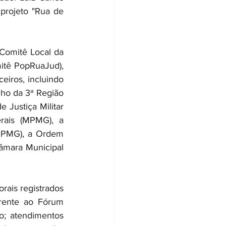
 projeto "Rua de 
Comitê Local da 
itê PopRuaJud), 
iros, incluindo 
lho da 3ª Região 
 Justiça Militar 
ais (MPMG), a 
DPMG), a Ordem 
âmara Municipal 
ais registrados 
rente ao Fórum 
o; atendimentos 