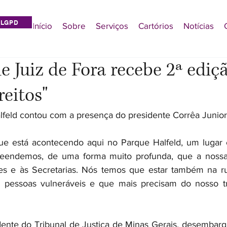
LGPD
Início
Sobre
Serviços
Cartórios
Notícias
 Juiz de Fora recebe 2ª ediç
reitos"
feld contou com a presença do presidente Corrêa Junior
 está acontecendo aqui no Parque Halfeld, um lugar 
reendemos, de uma forma muito profunda, que a nossa
s e às Secretarias. Nós temos que estar também na rua
 pessoas vulneráveis e que mais precisam do nosso tr
dente do Tribunal de Justiça de Minas Gerais, desembarga