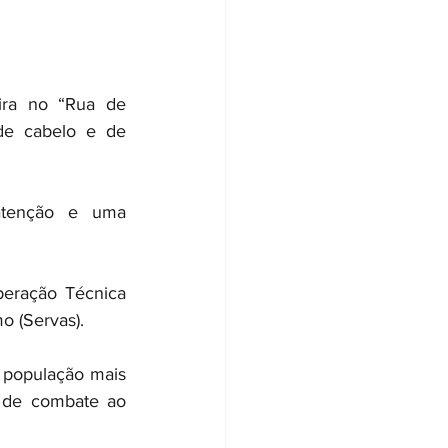
ira no “Rua de 
de cabelo e de 
atenção e uma 
eração Técnica 
 (Servas).
à população mais 
e de combate ao 