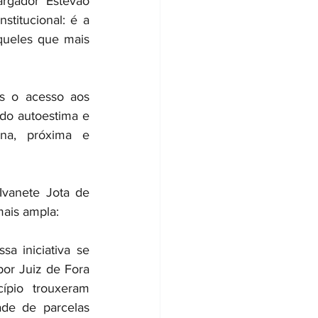
rgador Estevão 
titucional: é a 
queles que mais 
s o acesso aos 
do autoestima e 
a, próxima e 
vanete Jota de 
mais ampla:
a iniciativa se 
or Juiz de Fora 
pio trouxeram 
de de parcelas 