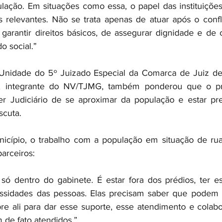
pulação. Em situações como essa, o papel das instituições
 relevantes. Não se trata apenas de atuar após o confli
garantir direitos básicos, de assegurar dignidade e de co
o social.”
ª Unidade do 5º Juizado Especial da Comarca de Juiz de 
o, integrante do NV/TJMG, também ponderou que o pro
er Judiciário de se aproximar da população e estar pre
cuta.
icípio, o trabalho com a população em situação de rua 
arceiros:
só dentro do gabinete. É estar fora dos prédios, ter e
sidades das pessoas. Elas precisam saber que podem c
e ali para dar esse suporte, esse atendimento e colabo
m de fato atendidos.” 