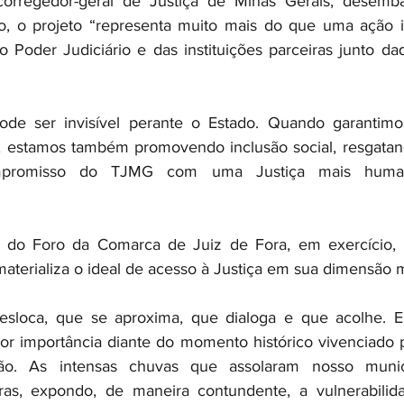
rregedor-geral de Justiça de Minas Gerais, desemba
, o projeto “representa muito mais do que uma ação ins
 Poder Judiciário e das instituições parceiras junto da
de ser invisível perante o Estado. Quando garantimo
s, estamos também promovendo inclusão social, resgatan
mpromisso do TJMG com uma Justiça mais human
ra do Foro da Comarca de Juiz de Fora, em exercício, I
 materializa o ideal de acesso à Justiça em sua dimensão 
esloca, que se aproxima, que dialoga e que acolhe. Ess
or importância diante do momento histórico vivenciado p
ão. As intensas chuvas que assolaram nosso municí
as, expondo, de maneira contundente, a vulnerabilida