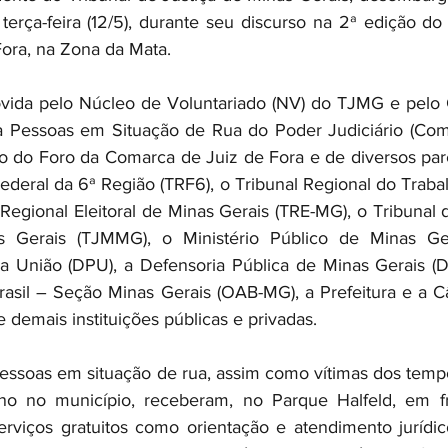
terça-feira (12/5), durante seu discurso na 2ª edição do
Fora, na Zona da Mata.
movida pelo Núcleo de Voluntariado (NV) do TJMG e pelo 
 a Pessoas em Situação de Rua do Poder Judiciário (Com
 do Foro da Comarca de Juiz de Fora e de diversos parce
ederal da 6ª Região (TRF6), o Tribunal Regional do Traba
Regional Eleitoral de Minas Gerais (TRE-MG), o Tribunal de
 Gerais (TJMMG), o Ministério Público de Minas Ger
da União (DPU), a Defensoria Pública de Minas Gerais (
asil – Seção Minas Gerais (OAB-MG), a Prefeitura e a C
e demais instituições públicas e privadas.
pessoas em situação de rua, assim como vítimas dos tempor
o no município, receberam, no Parque Halfeld, em f
rviços gratuitos como orientação e atendimento jurídic