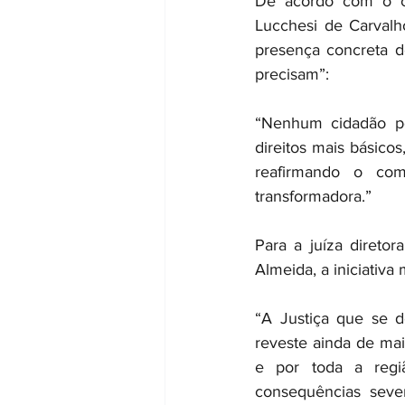
De acordo com o co
Lucchesi de Carvalho
presença concreta do
precisam”:
“Nenhum cidadão po
direitos mais básico
reafirmando o co
transformadora.”
Para a juíza direto
Almeida, a iniciativa
“A Justiça que se d
reveste ainda de mai
e por toda a regi
consequências sever