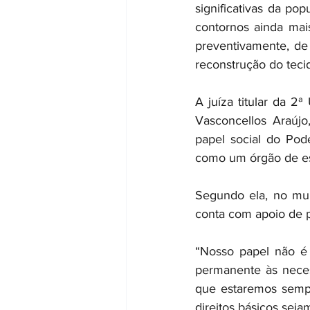
significativas da po
contornos ainda mais
preventivamente, de 
reconstrução do tecid
A juíza titular da 2
Vasconcellos Araúj
papel social do Pod
como um órgão de es
Segundo ela, no mun
conta com apoio de p
“Nosso papel não é 
permanente às neces
que estaremos sempr
direitos básicos seja