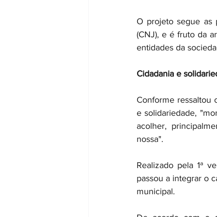
O projeto segue as 
(CNJ), e é fruto da a
entidades da sociedad
Cidadania e solidari
Conforme ressaltou o 
e solidariedade, "m
acolher, principalm
nossa". 
Realizado pela 1ª v
passou a integrar o c
municipal.