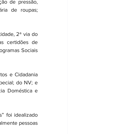
ção de pressão, 
ria de roupas; 
dade, 2ª via do 
s certidões de 
ogramas Sociais 
tos e Cidadania 
ecial; do NV; e 
ia Doméstica e 
” foi idealizado 
ialmente pessoas 