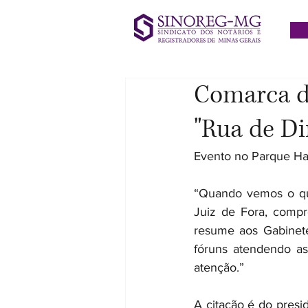
Comarca de
"Rua de Di
Evento no Parque Hal
“Quando vemos o que
Juiz de Fora, comp
resume aos Gabinete
fóruns atendendo as
atenção.”
A citação é do presi