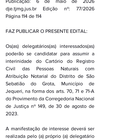
Publicação: 6 de maio de 2026 
dje.tjmg.jus.br
 Edição nº: 77/2026 
Página 114 de 114
FAZ PUBLICAR O PRESENTE EDITAL: 
Os(as) delegatários(as) interessados(as) 
poderão se candidatar para assumir a 
interinidade do Cartório do Registro 
Civil das Pessoas Naturais com 
Atribuição Notarial do Distrito de São 
Sebatião do Grota, Município de 
Jequeri, na forma dos arts. 70, 71 e 71-A 
do Provimento da Corregedoria Nacional 
de Justiça nº 149, de 30 de agosto de 
2023. 
A manifestação de interesse deverá ser 
realizada pelo (a) próprio (a) delegatário 