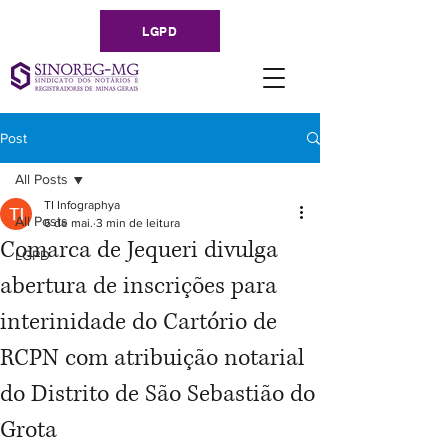
LGPD
Post
All Posts
TI Infographya
All Posts
6 de mai.
3 min de leitura
Comarca de Jequeri divulga
LGPD
abertura de inscrições para
interinidade do Cartório de
RCPN com atribuição notarial
do Distrito de São Sebastião do
Grota