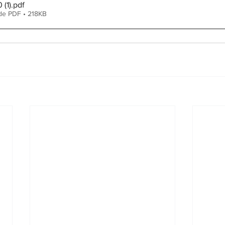
 (1)
.pdf
de PDF • 218KB