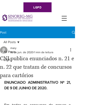
LGPD
Post
All Posts
mary
All Posts
16 de jun. de 2020
1 min de leitura
CNJ publica enunciados n. 21 e
LGPD
n. 22 que tratam de concursos
para cartórios
ENUNCIADO ADMINISTRATIVO Nº 21, 
DE 9 DE JUNHO DE 2020.
Em todos os concursos de provas e 