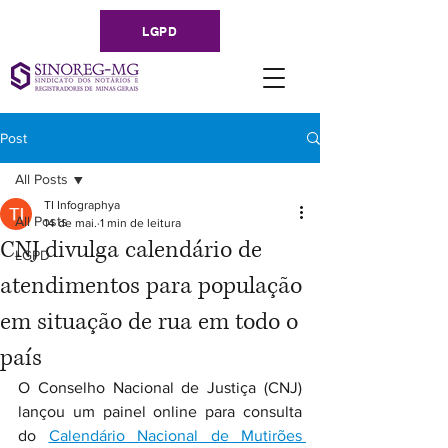
LGPD
Post
All Posts
TI Infographya
All Posts
14 de mai.
1 min de leitura
CNJ divulga calendário de
LGPD
atendimentos para população
em situação de rua em todo o
país
O Conselho Nacional de Justiça (CNJ) 
lançou um painel online para consulta 
do 
Calendário Nacional de Mutirões 