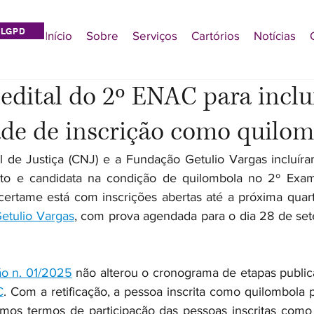
LGPD
Início
Sobre
Serviços
Cartórios
Notícias
 edital do 2º ENAC para inclu
ade de inscrição como quilo
 de Justiça (CNJ) e a Fundação Getulio Vargas incluíra
ato e candidata na condição de quilombola no 2º Exam
certame está com inscrições abertas até a próxima quarta-
etulio Vargas
, com prova agendada para o dia 28 de se
ção n. 01/2025
 não alterou o cronograma de etapas publi
C
. Com a retificação, a pessoa inscrita como quilombola p
os termos de participação das pessoas inscritas como n