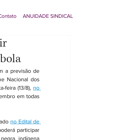
Contato
ANUIDADE SINDICAL
ir
mbola
m a previsão de 
e Nacional dos 
feira (13/8), 
no 
tembro em todas 
cado 
no Edital de 
oderá participar 
egra, indígena 