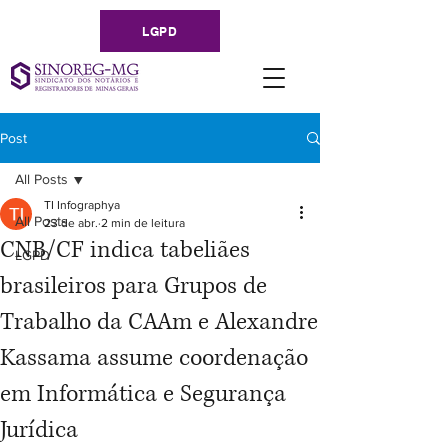
LGPD
Post
All Posts
TI Infographya
All Posts
23 de abr.
2 min de leitura
CNB/CF indica tabeliães
LGPD
brasileiros para Grupos de
Trabalho da CAAm e Alexandre
Kassama assume coordenação
em Informática e Segurança
Jurídica