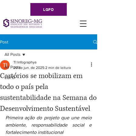
LGPD
Post
All Posts
TI Infographya
All Posts
20 de jun. de 2025
2 min de leitura
Cartórios se mobilizam em
LGPD
todo o país pela
sustentabilidade na Semana do
Desenvolvimento Sustentável
Primeira ação do projeto que une meio 
ambiente, responsabilidade social e 
fortalecimento institucional