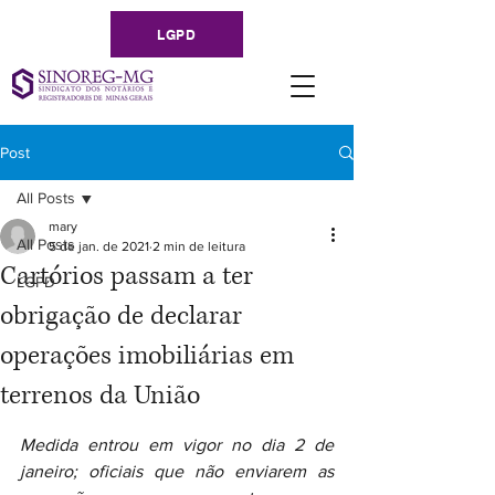
LGPD
Post
All Posts
mary
All Posts
5 de jan. de 2021
2 min de leitura
Cartórios passam a ter
LGPD
obrigação de declarar
operações imobiliárias em
terrenos da União
Medida entrou em vigor no dia 2 de 
janeiro; oficiais que não enviarem as 