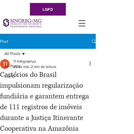
LGPD
Post
All Posts
TI Infographya
All Posts
25 de mai.
2 min de leitura
Cartórios do Brasil
LGPD
impulsionam regularização
fundiária e garantem entrega
de 111 registros de imóveis
durante a Justiça Itinerante
Cooperativa na Amazônia