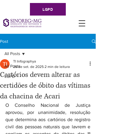
LGPD
Post
All Posts
TI Infographya
All Posts
26 de set. de 2025
2 min de leitura
Cartórios devem alterar as
LGPD
certidões de óbito das vítimas
da chacina de Acari
O Conselho Nacional de Justiça 
aprovou, por unanimidade, resolução 
que determina aos cartórios de registro 
civil das pessoas naturais que lavrem e 
corrijam os assentos de óbitos das 11 