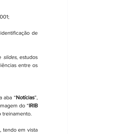
001;
dentificação de 
e 
slides
, estudos 
iências entre os 
na aba “
Notícias
”, 
 imagem do “
IRIB 
o treinamento.
, tendo em vista 