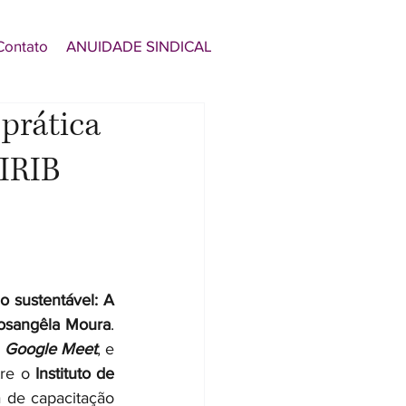
Contato
ANUIDADE SINDICAL
 prática
“IRIB
io sustentável: A 
osangêla Moura
. 
 
Google Meet
, e 
re o 
Instituto de 
 de capacitação 