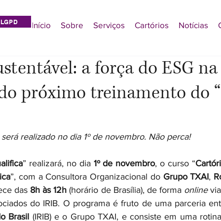
LGPD
Início
Sobre
Serviços
Cartórios
Notícias
ustentável: a força do ESG na
 do próximo treinamento do 
será realizado no dia 1º de novembro. Não perca!
alifica
” realizará, no dia 
1º de novembro
, o curso “
Cartór
ica
”, com a Consultora Organizacional do 
Grupo TXAI
, 
R
ece das 
8h às 12h
 (horário de Brasília), de forma 
online
 via
ociados do IRIB. O programa é fruto de uma parceria ent
o Brasil
 (IRIB) e o Grupo TXAI, e consiste em uma rotina