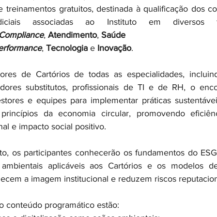
 treinamentos gratuitos, destinada à qualificação dos co
udiciais associadas ao Instituto em diversos t
Compliance
, 
Atendimento
, 
Saúde 
erformance
, 
Tecnologia
 e 
Inovação
.
ores de Cartórios de todas as especialidades, incluind
radores substitutos, profissionais de TI e de RH, o en
estores e equipes para implementar práticas sustentáveis
rincípios da economia circular, promovendo eficiênci
nal e impacto social positivo.
to, os participantes conhecerão os fundamentos do ESG
as ambientais aplicáveis aos Cartórios e os modelos d
alecem a imagem institucional e reduzem riscos reputacion
o conteúdo programático estão: