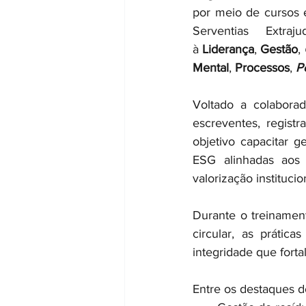
por meio de cursos e
Serventias Extraj
à 
Liderança
, 
Gestão
, 
Mental
, 
Processos
, 
P
Voltado a colaborad
escreventes, regist
objetivo capacitar g
ESG alinhadas aos p
valorização institucio
Durante o treinamen
circular, as prátic
integridade que fort
Entre os destaques d