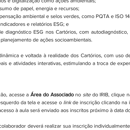
os e digitalização como ações ambientais;
umo de papel, energia e recursos;
pensação ambiental e selos verdes, como PQTA e ISO 14
indicadores e relatórios ESG; e
de diagnóstico ESG nos Cartórios, com autodiagnóstico, i
 planejamento de ações socioambientais.
inâmica e voltada à realidade dos Cartórios, com uso d
is e atividades interativas, estimulando a troca de exper
ção, acesse a 
Área do Associado
 no
 site
 do IRIB, clique 
squerdo da tela e acesse o 
link
 de inscrição clicando na
acesso à aula será enviado aos inscritos próximo à data d
colaborador deverá realizar sua inscrição individualmente