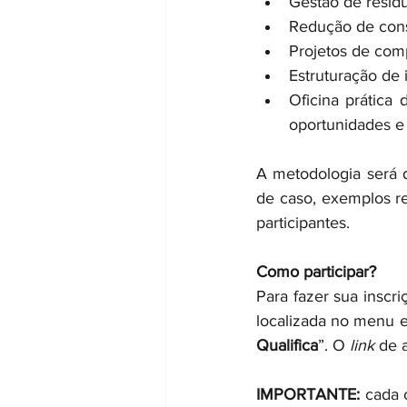
Gestão de resídu
Redução de cons
Projetos de com
Estruturação de 
Oficina prática 
oportunidades e
A metodologia será d
de caso, exemplos rea
participantes.
Como participar?
Para fazer sua inscri
localizada no menu e
Qualifica
”. O 
link
 de 
IMPORTANTE:
 cada 