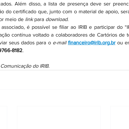
cados. Além disso, a lista de presença deve ser preench
 do certificado que, junto com o material de apoio, será
or meio de
 link
 para 
download
.
ssociado, é possível se filiar ao IRIB e participar do “IR
ção contínua voltado a colaboradores de Cartórios de to
nviar seus dados para o 
e-mail
financeiro@irib.org.br
 ou en
9766-8182
.
e Comunicação do IRIB
.