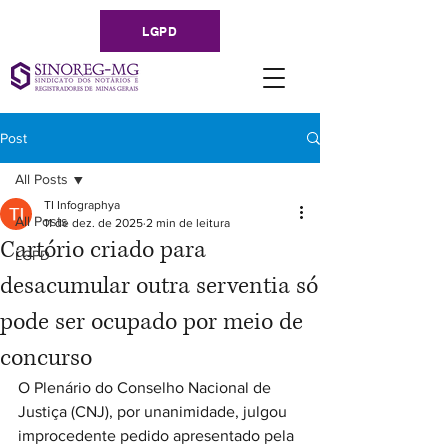
LGPD
Post
All Posts
TI Infographya
All Posts
11 de dez. de 2025
2 min de leitura
Cartório criado para
LGPD
desacumular outra serventia só
pode ser ocupado por meio de
concurso
O Plenário do Conselho Nacional de 
Justiça (CNJ), por unanimidade, julgou 
improcedente pedido apresentado pela 