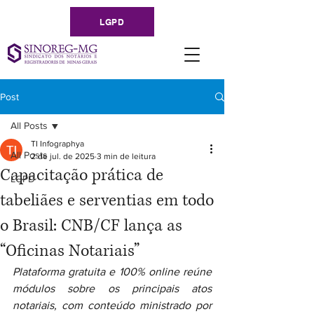
LGPD
Post
All Posts
TI Infographya
All Posts
2 de jul. de 2025
3 min de leitura
Capacitação prática de
LGPD
tabeliães e serventias em todo
o Brasil: CNB/CF lança as
“Oficinas Notariais”
Plataforma gratuita e 100% online reúne 
módulos sobre os principais atos 
notariais, com conteúdo ministrado por 