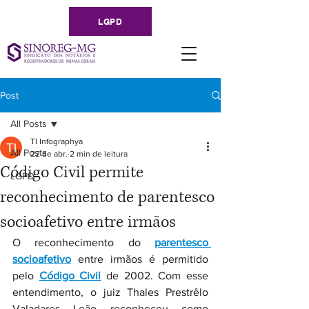
LGPD
Post
All Posts
TI Infographya
All Posts
22 de abr.
2 min de leitura
Código Civil permite
LGPD
reconhecimento de parentesco
socioafetivo entre irmãos
O reconhecimento do 
parentesco 
socioafetivo
 entre irmãos é permitido 
pelo 
Código Civil
 de 2002. Com esse 
entendimento, o juiz Thales Prestrêlo 
Valadares Leão reconheceu como 