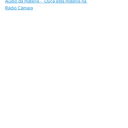
Áudio da matéria -  Ouça esta matéria na 
Rádio Câmara
Fonte: Agência Câmara de Notícias
Ver tudo
Posts recentes