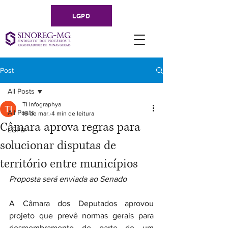
LGPD
Post
All Posts
TI Infographya
All Posts
18 de mar.
4 min de leitura
Câmara aprova regras para
LGPD
solucionar disputas de
território entre municípios
Proposta será enviada ao Senado
A Câmara dos Deputados aprovou 
projeto que prevê normas gerais para 
desmembramento de parte de um 