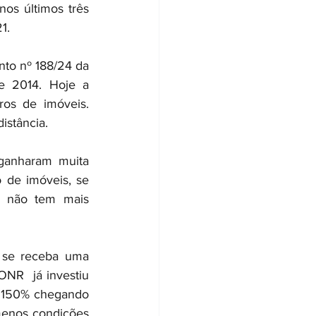
os últimos três 
1.
to nº 188/24 da 
e 2014. Hoje a 
os de imóveis. 
istância.
ganharam muita 
 de imóveis, se 
s não tem mais 
 se receba uma 
ONR  já investiu 
 150% chegando 
menos condições 