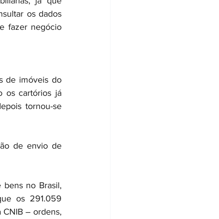
liárias, já que 
sultar os dados 
e fazer negócio 
s de imóveis do 
os cartórios já 
pois tornou-se 
ão de envio de 
ens no Brasil, 
ue os 291.059 
 CNIB – ordens, 