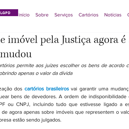
LGPD
Início
Sobre
Serviços
Cartórios
Notícias
 imóvel pela Justiça agora é 
e mudou
tórios permite aos juízes escolher os bens de acordo c
brindo apenas o valor da dívida
ização dos 
cartórios brasileiros
 vai garantir uma mudanç
quear bens de devedores. A ordem de indisponibilidade 
PF ou CNPJ, incluindo tudo que estivesse ligado a e
ir de agora apenas sobre imóveis que representem o valor
resa estão sendo julgados.