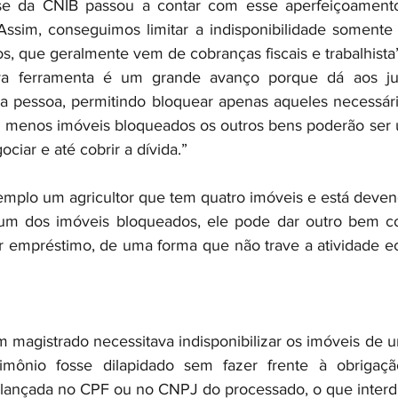
se da CNIB passou a contar com esse aperfeiçoamento
“Assim, conseguimos limitar a indisponibilidade somente r
s, que geralmente vem de cobranças fiscais e trabalhista”
a ferramenta é um grande avanço porque dá aos juí
 pessoa, permitindo bloquear apenas aqueles necessário
m menos imóveis bloqueados os outros bens poderão ser 
ciar e até cobrir a dívida.”
plo um agricultor que tem quatro imóveis e está devend
 um dos imóveis bloqueados, ele pode dar outro bem co
r empréstimo, de uma forma que não trave a atividade e
 magistrado necessitava indisponibilizar os imóveis de u
rimônio fosse dilapidado sem fazer frente à obrigaç
a lançada no CPF ou no CNPJ do processado, o que interdi