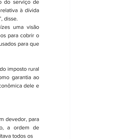
 do serviço de 
elativa à dívida 
, disse.
zes uma visão 
s para cobrir o 
usados para que 
o imposto rural 
mo garantia ao 
conômica dele e 
m devedor, para 
ão, a ordem de 
tava todos os 