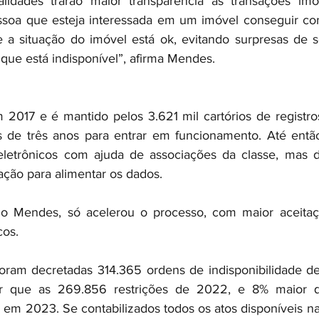
lidades trarão maior transparência às transações imobi
ssoa que esteja interessada em um imóvel conseguir con
 a situação do imóvel está ok, evitando surpresas de s
ue está indisponível”, afirma Mendes.
2017 e é mantido pelos 3.621 mil cartórios de registro
 de três anos para entrar em funcionamento. Até então 
eletrônicos com ajuda de associações da classe, mas de
ização para alimentar os dados.
o Mendes, só acelerou o processo, com maior aceitaç
os. 
am decretadas 314.365 ordens de indisponibilidade de b
r que as 269.856 restrições de 2022, e 8% maior q
 em 2023. Se contabilizados todos os atos disponíveis na