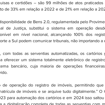
isas e certidões – são 99 milhões de atos praticados n
to de 33% em relação a 2022 e de 21% em relação a 202
disponibilidade de Bens 2.0, regulamentada pelo Provimen
al de Justiça, substitui o sistema em operação desd
ponível em nível nacional, alcançando 100% dos registr
Norte a Sul podem comunicar tribunais, não importando a d
 com todas as serventias automatizadas, os cartórios 
 a oferecer um sistema totalmente eletrônico de registro
tema bancário, cuja maioria de operações financeira
ido.
 de operação do registro de imóveis, permitindo que
 matrícula de imóveis e se arquive tudo digitalmente.” O 
23 para automação dos cartórios e em 2024 isso saltou
a a digitalização completa de todas as serventias com 