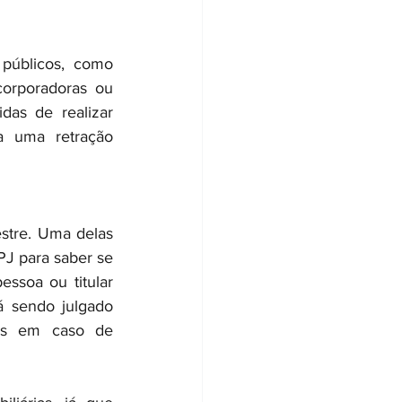
públicos, como 
corporadoras ou 
as de realizar 
a uma retração 
tre. Uma delas 
J para saber se 
ssoa ou titular 
 sendo julgado 
os em caso de 