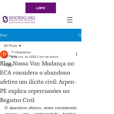
LGPD
Post
All Posts
TI Infographya
All Posts
5 de nov. de 2025
2 min de leitura
Blog Nossa Voz: Mudança no
LGPD
ECA considera o abandono
afetivo um ilícito civil: Arpen-
PE explica repercussões no
Registro Civil
O abandono afetivo, antes considerado 
apenas uma contrariedade familiar, 