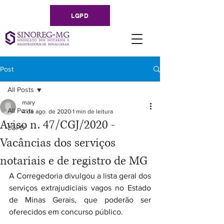
LGPD
Post
All Posts
mary
All Posts
4 de ago. de 2020
1 min de leitura
Aviso n. 47/CGJ/2020 -
LGPD
Vacâncias dos serviços
notariais e de registro de MG
A Corregedoria divulgou a lista geral dos 
serviços extrajudiciais vagos no Estado 
de Minas Gerais, que poderão ser 
oferecidos em concurso público.