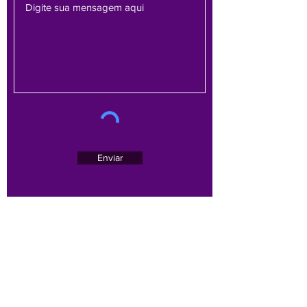
Enviar
Av. Brasil, 1479 - sala 701 - Bairro Funcionários -
Belo Horizonte/MG -
30140-005
Email :
contato@sinoregmg.org.br
Tel:
(31) 3284-7500
/
(31) 3567-1552