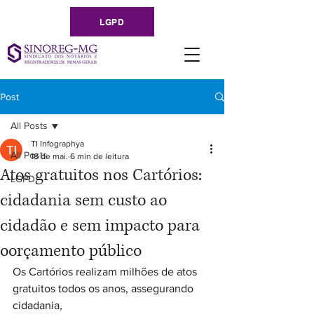
LGPD
Post
All Posts
TI Infographya
All Posts
18 de mai.
6 min de leitura
Atos gratuitos nos Cartórios:
LGPD
cidadania sem custo ao
cidadão e sem impacto para
oorçamento público
Os Cartórios realizam milhões de atos 
gratuitos todos os anos, assegurando 
cidadania,