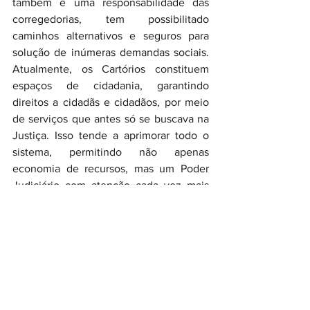
também é uma responsabilidade das 
corregedorias, tem possibilitado 
caminhos alternativos e seguros para 
solução de inúmeras demandas sociais. 
Atualmente, os Cartórios constituem 
espaços de cidadania, garantindo 
direitos a cidadãs e cidadãos, por meio 
de serviços que antes só se buscava na 
Justiça. Isso tende a aprimorar todo o 
sistema, permitindo não apenas 
economia de recursos, mas um Poder 
Judiciário com atenção cada vez mais 
voltada para questões igualmente 
importantes, mas que são consideradas 
mais complexas do ponto de vista 
processual”, avaliou José Jorge.
O que torna o modelo sustentável, em 
termos de desenho, é exatamente o que 