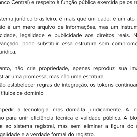
o Central) e respeito à função pública exercida pelos re
stema jurídico brasileiro, é mais que um dado; é um ato d
o não é um mero arquivo de informações, mas um instrum
cidade, legalidade e publicidade aos direitos reais. 
vançado, pode substituir essa estrutura sem compromet
urídica.
anto, não cria propriedade, apenas reproduz sua ima
strar uma promessa, mas não uma escritura.
ão estabelecer regras de integração, os tokens continuar
ítulos de domínio.
edir a tecnologia, mas domá-la juridicamente. A inte
 para unir eficiência técnica e validade pública. A bl
 ao sistema registral, mas sem eliminar a figura do re
egalidade e a verdade formal do registro.