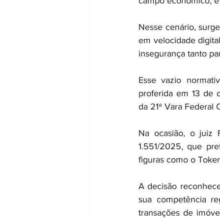
campo econômico, e nã
Nesse cenário, surge
em velocidade digital
insegurança tanto par
Esse vazio normativ
proferida em 13 de 
da 21ª Vara Federal C
Na ocasião, o juiz
1.551/2025, que pret
figuras como o Token 
A decisão reconhece
sua competência reg
transações de imóve