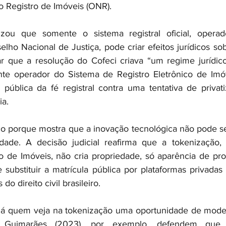
 Registro de Imóveis (ONR).
izou que somente o sistema registral oficial, oper
elho Nacional de Justiça, pode criar efeitos jurídicos sobr
mar que a resolução do Cofeci criava “um regime jurídico
nte operador do Sistema de Registro Eletrônico de Imóv
 pública da fé registral contra uma tentativa de privatiz
ia.
 porque mostra que a inovação tecnológica não pode ser
lidade. A decisão judicial reafirma que a tokenização,
o de Imóveis, não cria propriedade, só aparência de pro
e substituir a matrícula pública por plataformas privada
o direito civil brasileiro.
 há quem veja na tokenização uma oportunidade de moder
 e Guimarães (2023), por exemplo, defendem que