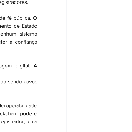
gistradores.
e fé pública. O 
ento de Estado 
Nenhum sistema 
er a confiança 
gem digital. A 
ão sendo ativos 
roperabilidade 
ockchain pode e 
gistrador, cuja 