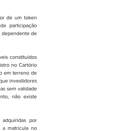
or de um token 
 participação 
, dependente de 
is constituídos 
tro no Cartório 
co em terreno de 
ue investidores 
as sem validade 
to, não existe 
 adquiridas por 
a matrícula no 