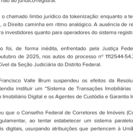
o ao jurídico-registral.
 o chamado limbo jurídico da tokenização: enquanto a te
, o Direito caminha em ritmo analógico. A ausência de re
a investidores quanto para operadores do sistema registra
o foi, de forma inédita, enfrentado pela Justiça Feder
outubro de 2025, nos autos do processo nº 1112544-54.2
ível da Seção Judiciária do Distrito Federal.
 Francisco Valle Brum suspendeu os efeitos da Resol
endia instituir um “Sistema de Transações Imobiliárias Di
Imobiliário Digital e os Agentes de Custódia e Garantia Im
u que o Conselho Federal de Corretores de Imóveis (Cof
ulamentar, ao tentar estabelecer um sistema paralelo 
is digitais, usurpando atribuições que pertencem à Uni