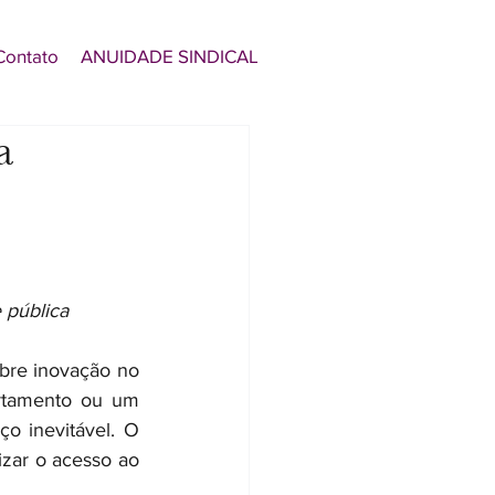
Contato
ANUIDADE SINDICAL
a
 pública
bre inovação no 
rtamento ou um 
o inevitável. O 
zar o acesso ao 