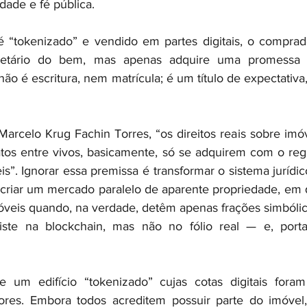
idade e fé pública.
“tokenizado” e vendido em partes digitais, o comprad
ietário do bem, mas apenas adquire uma promessa de
ão é escritura, nem matrícula; é um título de expectativa
celo Krug Fachin Torres, “os direitos reais sobre imóve
atos entre vivos, basicamente, só se adquirem com o regis
s”. Ignorar essa premissa é transformar o sistema jurídi
é criar um mercado paralelo de aparente propriedade, em q
óveis quando, na verdade, detêm apenas frações simbólic
iste na blockchain, mas não no fólio real — e, portan
ne um edifício “tokenizado” cujas cotas digitais foram
ores. Embora todos acreditem possuir parte do imóvel, 