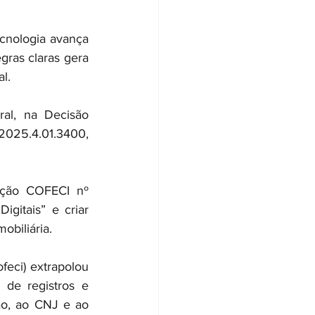
cnologia avança 
gras claras gera 
l.
al, na Decisão 
025.4.01.3400, 
ução COFECI nº 
gitais” e criar 
obiliária.
eci) extrapolou 
de registros e 
ão, ao CNJ e ao 