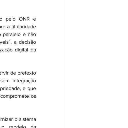
ado pelo ONR e 
e a titularidade 
 paralelo e não 
eis”, a decisão 
ação digital da 
vir de pretexto 
 sem integração 
priedade, e que 
s compromete os 
nizar o sistema 
 o modelo da 