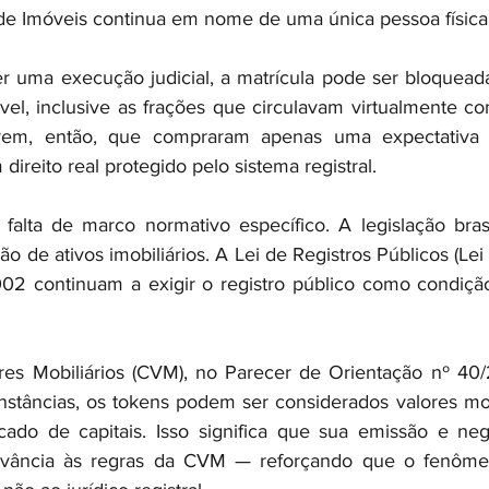
 de Imóveis continua em nome de uma única pessoa física 
r uma execução judicial, a matrícula pode ser bloquead
vel, inclusive as frações que circulavam virtualmente co
brem, então, que compraram apenas uma expectativa d
ireito real protegido pelo sistema registral.
falta de marco normativo específico. A legislação brasi
ão de ativos imobiliários. A Lei de Registros Públicos (Lei 
02 continuam a exigir o registro público como condição 
es Mobiliários (CVM), no Parecer de Orientação nº 40/2
nstâncias, os tokens podem ser considerados valores mobil
ado de capitais. Isso significa que sua emissão e nego
ância às regras da CVM — reforçando que o fenômen