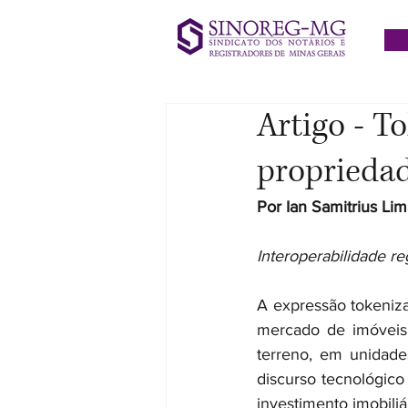
Artigo - T
propriedad
Por Ian Samitrius Li
Interoperabilidade re
A expressão tokeniza
mercado de imóveis
terreno, em unidades
discurso tecnológico
investimento imobiliá