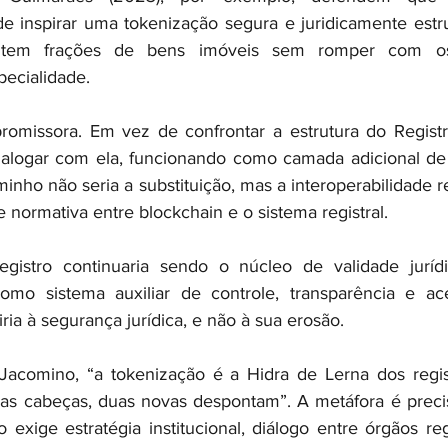
e inspirar uma tokenização segura e juridicamente estr
ntem frações de bens imóveis sem romper com os 
pecialidade.
romissora. Em vez de confrontar a estrutura do Registr
ialogar com ela, funcionando como camada adicional de 
minho não seria a substituição, mas a interoperabilidade re
e normativa entre blockchain e o sistema registral.
istro continuaria sendo o núcleo de validade jurídi
como sistema auxiliar de controle, transparência e ace
iria à segurança jurídica, e não à sua erosão.
Jacomino, “a tokenização é a Hidra de Lerna dos regist
uas cabeças, duas novas despontam”. A metáfora é preci
o exige estratégia institucional, diálogo entre órgãos re