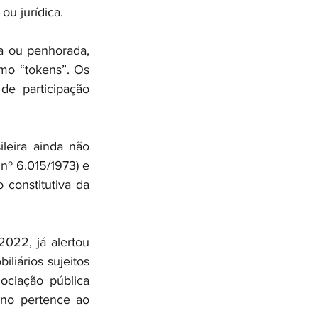
ou jurídica.
a ou penhorada, 
mo “tokens”. Os 
e participação 
leira ainda não 
nº 6.015/1973) e 
constitutiva da 
022, já alertou 
iários sujeitos 
ciação pública 
o pertence ao 