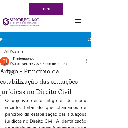
LGPD
Post
All Posts
TI Infographya
All Posts
23 de set. de 2024
3 min de leitura
Artigo - Princípio da
LGPD
estabilização das situações
jurídicas no Direito Civil
O objetivo deste artigo é, de modo 
sucinto, tratar do que chamamos de 
princípio da estabilização das situações 
jurídicas no Direito Civil. A identificação 
de princípios ou regras fundamentais do 