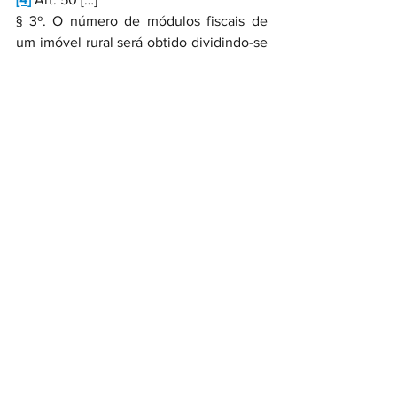
§ 3º. O número de módulos fiscais de 
um imóvel rural será obtido dividindo-se 
sua área aproveitável total pelo módulo 
fiscal do Município.
§ 4º Para os efeitos desta Lei, constitui 
área aproveitável do imóvel rural a que 
for passível de exploração agrícola, 
pecuária ou florestal. Não se considera 
aproveitável: a) a área ocupada por 
benfeitoria; b) a área ocupada por 
floresta ou mata de efetiva preservação 
permanente, ou reflorestada com 
essências nativas. (grifos nossos)
[5]
 BRASIL. Superior Tribunal de Justiça. 
Agravo em Recurso Especial nº 
2.480.456/PR. Relator: Ministro Antonio 
Carlos Ferreira. Decisão monocrática de 