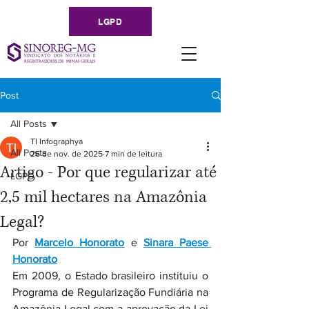
LGPD
Post
All Posts
TI Infographya
All Posts
26 de nov. de 2025
7 min de leitura
Artigo - Por que regularizar até
LGPD
2,5 mil hectares na Amazônia
Legal?
Por 
Marcelo Honorato
e 
Sinara Paese 
Honorato
Em 2009, o Estado brasileiro instituiu o 
Programa de Regularização Fundiária na 
Amazônia Legal com a aprovação da Lei 