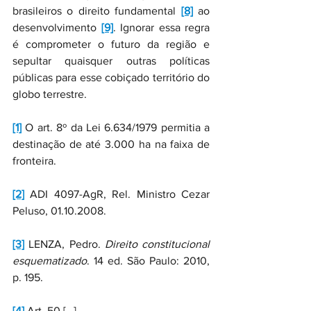
brasileiros o direito fundamental 
[8]
 ao 
desenvolvimento 
[9]
. Ignorar essa regra 
é comprometer o futuro da região e 
sepultar quaisquer outras políticas 
públicas para esse cobiçado território do 
globo terrestre.
[1]
 O art. 8º da Lei 6.634/1979 permitia a 
destinação de até 3.000 ha na faixa de 
fronteira.
[2]
 ADI 4097-AgR, Rel. Ministro Cezar 
Peluso, 01.10.2008.
[3]
 LENZA, Pedro. 
Direito constitucional 
esquematizado
. 14 ed. São Paulo: 2010, 
p. 195.
[4]
 Art. 50 […]